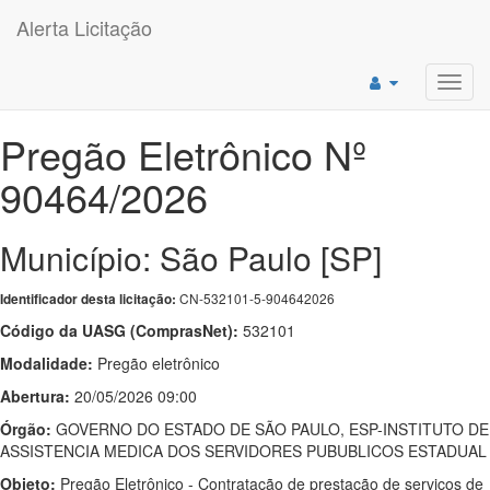
Alerta Licitação
Toggl
navig
Pregão Eletrônico Nº
90464/2026
Município: São Paulo [SP]
CN-532101-5-904642026
Identificador desta licitação:
Código da UASG (ComprasNet):
532101
Modalidade:
Pregão eletrônico
Abertura:
20/05/2026 09:00
Órgão:
GOVERNO DO ESTADO DE SÃO PAULO, ESP-INSTITUTO DE
ASSISTENCIA MEDICA DOS SERVIDORES PUBUBLICOS ESTADUAL
Objeto:
Pregão Eletrônico - Contratação de prestação de serviços de