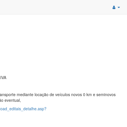
IVA
ransporte mediante locação de veículos novos 0 km e seminovos
ão eventual,
load_editais_detalhe.asp?