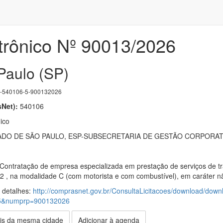
trônico Nº 90013/2026
Paulo (SP)
540106-5-900132026
Net):
540106
ico
DO DE SÃO PAULO, ESP-SUBSECRETARIA DE GESTÃO CORPORAT
 Contratação de empresa especializada em prestação de serviços de t
S2 , na modalidade C (com motorista e com combustível), em caráter n
s detalhes:
http://comprasnet.gov.br/ConsultaLicitacoes/download/down
5&numprp=900132026
is da mesma cidade
Adicionar à agenda