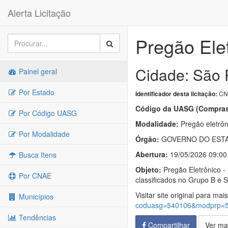
Alerta Licitação
Pregão Ele
Cidade: São 
Painel geral
Por Estado
CN-
Identificador desta licitação:
Código da UASG (Compras
Por Código UASG
Modalidade:
Pregão eletrôn
Por Modalidade
Órgão:
GOVERNO DO ESTA
Abertura:
19/05/2026 09:00
Busca Itens
Objeto:
Pregão Eletrônico -
Por CNAE
classificados no Grupo B e 
Visitar site original para mai
Municípios
coduasg=540106&modprp=
Tendências
Compartilhar
Ver ma