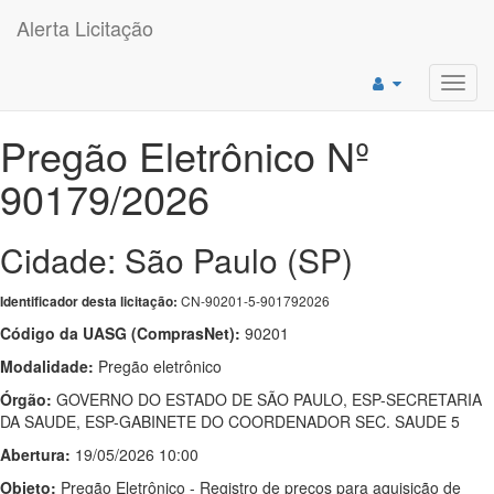
Alerta Licitação
Toggl
navig
Pregão Eletrônico Nº
90179/2026
Cidade: São Paulo (SP)
CN-90201-5-901792026
Identificador desta licitação:
Código da UASG (ComprasNet):
90201
Modalidade:
Pregão eletrônico
Órgão:
GOVERNO DO ESTADO DE SÃO PAULO, ESP-SECRETARIA
DA SAUDE, ESP-GABINETE DO COORDENADOR SEC. SAUDE 5
Abertura:
19/05/2026 10:00
Objeto:
Pregão Eletrônico - Registro de preços para aquisição de