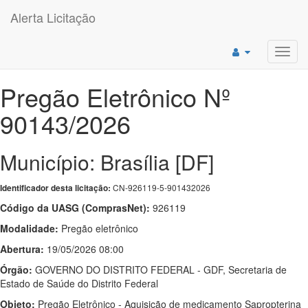
Alerta Licitação
Toggl
navig
Pregão Eletrônico Nº
90143/2026
Município: Brasília [DF]
CN-926119-5-901432026
Identificador desta licitação:
Código da UASG (ComprasNet):
926119
Modalidade:
Pregão eletrônico
Abertura:
19/05/2026 08:00
Órgão:
GOVERNO DO DISTRITO FEDERAL - GDF, Secretaria de
Estado de Saúde do Distrito Federal
Objeto:
Pregão Eletrônico - Aquisição de medicamento Sapropterina