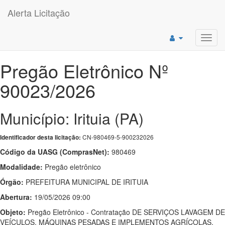
Alerta Licitação
Toggl
navig
Pregão Eletrônico Nº
90023/2026
Município: Irituia (PA)
CN-980469-5-900232026
Identificador desta licitação:
Código da UASG (ComprasNet):
980469
Modalidade:
Pregão eletrônico
Órgão:
PREFEITURA MUNICIPAL DE IRITUIA
Abertura:
19/05/2026 09:00
Objeto:
Pregão Eletrônico - Contratação DE SERVIÇOS LAVAGEM DE
VEÍCULOS, MÁQUINAS PESADAS E IMPLEMENTOS AGRÍCOLAS,