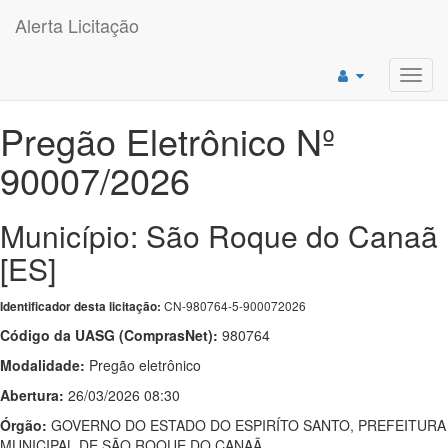
Alerta Licitação
Toggl
navig
Pregão Eletrônico Nº
90007/2026
Município: São Roque do Canaã
[ES]
CN-980764-5-900072026
Identificador desta licitação:
Código da UASG (ComprasNet):
980764
Modalidade:
Pregão eletrônico
Abertura:
26/03/2026 08:30
Órgão:
GOVERNO DO ESTADO DO ESPIRÍTO SANTO, PREFEITURA
MUNICIPAL DE SÃO ROQUE DO CANAÃ