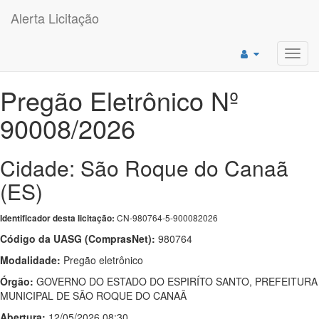
Alerta Licitação
Toggl
navig
Pregão Eletrônico Nº
90008/2026
Cidade: São Roque do Canaã
(ES)
CN-980764-5-900082026
Identificador desta licitação:
Código da UASG (ComprasNet):
980764
Modalidade:
Pregão eletrônico
Órgão:
GOVERNO DO ESTADO DO ESPIRÍTO SANTO, PREFEITURA
MUNICIPAL DE SÃO ROQUE DO CANAÃ
Abertura:
12/05/2026 08:30