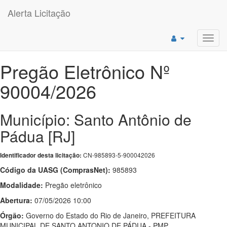
Alerta Licitação
Toggl
navig
Pregão Eletrônico Nº
90004/2026
Município: Santo Antônio de
Pádua [RJ]
CN-985893-5-900042026
Identificador desta licitação:
Código da UASG (ComprasNet):
985893
Modalidade:
Pregão eletrônico
Abertura:
07/05/2026 10:00
Órgão:
Governo do Estado do Rio de Janeiro, PREFEITURA
MUNICIPAL DE SANTO ANTONIO DE PÁDUA - PMP