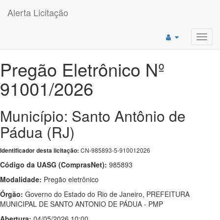
Alerta Licitação
Toggl
navig
Pregão Eletrônico Nº
91001/2026
Município: Santo Antônio de
Pádua (RJ)
CN-985893-5-910012026
Identificador desta licitação:
Código da UASG (ComprasNet):
985893
Modalidade:
Pregão eletrônico
Órgão:
Governo do Estado do Rio de Janeiro, PREFEITURA
MUNICIPAL DE SANTO ANTONIO DE PÁDUA - PMP
Abertura:
04/05/2026 10:00