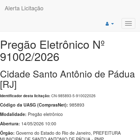
Alerta Licitação
Toggl
navig
Pregão Eletrônico Nº
91002/2026
Cidade Santo Antônio de Pádua
[RJ]
CN-985893-5-910022026
Identificador desta licitação:
Código da UASG (ComprasNet):
985893
Modalidade:
Pregão eletrônico
Abertura:
14/05/2026 10:00
Órgão:
Governo do Estado do Rio de Janeiro, PREFEITURA
MUNICIPAL DE SANTO ANTONIO DE PÁDUA - PMP