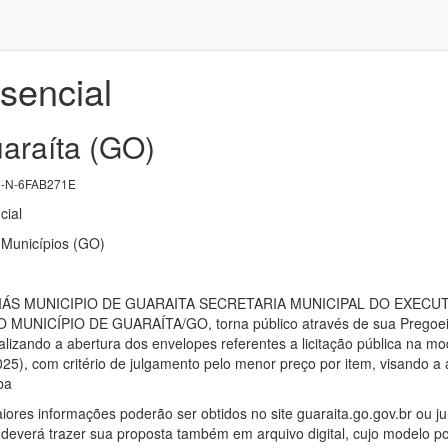
sencial
uaraíta (GO)
-N-6FAB271E
cial
 Municípios (GO)
ÁS MUNICIPIO DE GUARAITA SECRETARIA MUNICIPAL DO EXECUT
NICÍPIO DE GUARAÍTA/GO, torna público através de sua Pregoeira e
alizando a abertura dos envelopes referentes a licitação pública na m
25), com critério de julgamento pelo menor preço por item, visando a 
ba
iores informações poderão ser obtidos no site guaraita.go.gov.br ou jun
deverá trazer sua proposta também em arquivo digital, cujo modelo pode