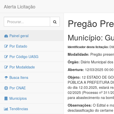
Alerta Licitação
Pregão Pre
Município: G
Painel geral
Por Estado
DM
Identificador desta licitação:
Modalidade:
Pregão presen
Por Código UASG
Órgão:
Diário Municipal dos
Por Modalidade
Abertura:
12/03/2025 00:00
Objeto:
12 ESTADO DE GOI
Busca Itens
PÚBLICA A PREFEITURA DO MU
do dia 12.03.2025, estará re
Por CNAE
02/2025 (Processo nº 311/20
para abastecimento na bom
Municípios
Observações:
O Edital e ma
Tendências
desclassificação do certame 