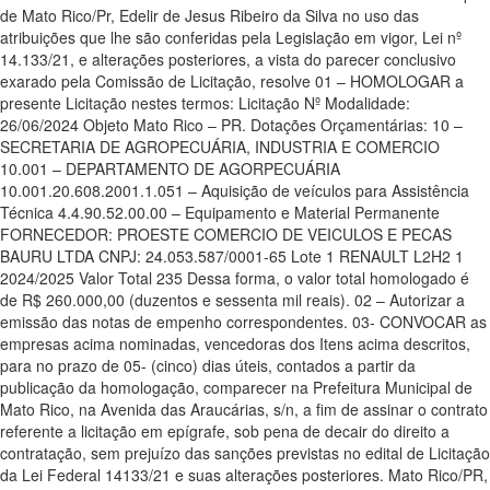
de Mato Rico/Pr, Edelir de Jesus Ribeiro da Silva no uso das
atribuições que lhe são conferidas pela Legislação em vigor, Lei nº
14.133/21, e alterações posteriores, a vista do parecer conclusivo
exarado pela Comissão de Licitação, resolve 01 – HOMOLOGAR a
presente Licitação nestes termos: Licitação Nº Modalidade:
26/06/2024 Objeto Mato Rico – PR. Dotações Orçamentárias: 10 –
SECRETARIA DE AGROPECUÁRIA, INDUSTRIA E COMERCIO
10.001 – DEPARTAMENTO DE AGORPECUÁRIA
10.001.20.608.2001.1.051 – Aquisição de veículos para Assistência
Técnica 4.4.90.52.00.00 – Equipamento e Material Permanente
FORNECEDOR: PROESTE COMERCIO DE VEICULOS E PECAS
BAURU LTDA CNPJ: 24.053.587/0001-65 Lote 1 RENAULT L2H2 1
2024/2025 Valor Total 235 Dessa forma, o valor total homologado é
de R$ 260.000,00 (duzentos e sessenta mil reais). 02 – Autorizar a
emissão das notas de empenho correspondentes. 03- CONVOCAR as
empresas acima nominadas, vencedoras dos Itens acima descritos,
para no prazo de 05- (cinco) dias úteis, contados a partir da
publicação da homologação, comparecer na Prefeitura Municipal de
Mato Rico, na Avenida das Araucárias, s/n, a fim de assinar o contrato
referente a licitação em epígrafe, sob pena de decair do direito a
contratação, sem prejuízo das sanções previstas no edital de Licitação
da Lei Federal 14133/21 e suas alterações posteriores. Mato Rico/PR,