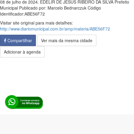
08 de julho de 2024. EDELIR DE JESUS RIBEIRO DA SILVA Prefeito
Municipal Publicado por: Marcelo Bednarczuk Código
Identificador:ABE56F72
Visitar site original para mais detalhes:
http://www.diariomunicipal.com.br/amp/materia/ABE56F72
Compartilhar
Ver mais da mesma cidade
Adicionar à agenda
Alerta Licitação |
Política de privacidade
|
Quem somos
|
Para
desenvolvedores
|
API de Licitações
|
Cadastre-se