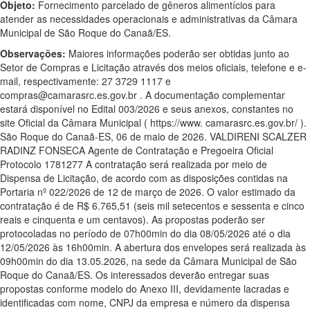
Objeto:
Fornecimento parcelado de gêneros alimentícios para
atender as necessidades operacionais e administrativas da Câmara
Municipal de São Roque do Canaã/ES.
Observações:
Maiores informações poderão ser obtidas junto ao
Setor de Compras e Licitação através dos meios oficiais, telefone e e-
mail, respectivamente: 27 3729 1117 e
compras@camarasrc.es.gov.br . A documentação complementar
estará disponível no Edital 003/2026 e seus anexos, constantes no
site Oficial da Câmara Municipal ( https://www. camarasrc.es.gov.br/ ).
São Roque do Canaã-ES, 06 de maio de 2026. VALDIRENI SCALZER
RADINZ FONSECA Agente de Contratação e Pregoeira Oficial
Protocolo 1781277 A contratação será realizada por meio de
Dispensa de Licitação, de acordo com as disposições contidas na
Portaria nº 022/2026 de 12 de março de 2026. O valor estimado da
contratação é de R$ 6.765,51 (seis mil setecentos e sessenta e cinco
reais e cinquenta e um centavos). As propostas poderão ser
protocoladas no período de 07h00min do dia 08/05/2026 até o dia
12/05/2026 às 16h00min. A abertura dos envelopes será realizada às
09h00min do dia 13.05.2026, na sede da Câmara Municipal de São
Roque do Canaã/ES. Os interessados deverão entregar suas
propostas conforme modelo do Anexo III, devidamente lacradas e
identificadas com nome, CNPJ da empresa e número da dispensa