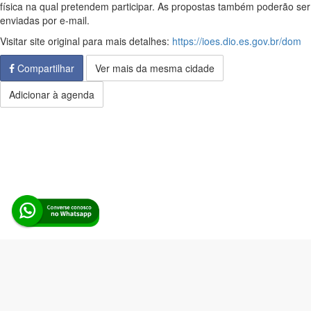
física na qual pretendem participar. As propostas também poderão ser
enviadas por e-mail.
Visitar site original para mais detalhes:
https://ioes.dio.es.gov.br/dom
Compartilhar
Ver mais da mesma cidade
Adicionar à agenda
Alerta Licitação |
Política de privacidade
|
Quem somos
|
Para
desenvolvedores
|
API de Licitações
|
Cadastre-se
Rua dos Pinheiros, 136. SL 01. Maringá-PR. Email:
contato@alertalicitacao.com.br