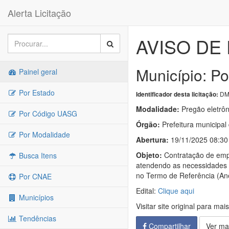
Alerta Licitação
AVISO DE
Município: Po
Painel geral
Por Estado
DM
Identificador desta licitação:
Modalidade:
Pregão eletrôn
Por Código UASG
Órgão:
Prefeitura municipal
Por Modalidade
Abertura:
19/11/2025 08:30
Objeto:
Contratação de empr
Busca Itens
atendendo as necessidades do
no Termo de Referência (Ane
Por CNAE
Edital:
Clique aqui
Municípios
Visitar site original para mai
Tendências
Compartilhar
Ver ma