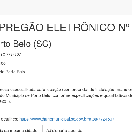
 PREGÃO ELETRÔNICO Nº 
rto Belo (SC)
SC-7724507
ico
 de Porto Belo
esa especializada para locação (compreendendo instalação, manutenç
 Município de Porto Belo, conforme especificações e quantitativos de
xo I).
s detalhes:
https://www.diariomunicipal.sc.gov.br/atos/7724507
is da mesma cidade
Adicionar à agenda