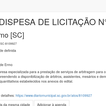
DISPESA DE LICITAÇÃO N°
rmo [SC]
SC-8109927
e definida
 de Ermo
esa especializada para a prestação de serviços de arbitragem para 
eendendo a disponibilização de árbitros, assistentes, mesários e dem
quantitativos estabelecidos nos anexos do edital.
s detalhes:
https://www.diariomunicipal.sc.gov.br/atos/8109927
is da mesma cidade
Adicionar à agenda