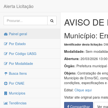
Alerta Licitação
AVISO DE 
Município: E
Painel geral
Por Estado
DM
Identificador desta licitação:
Modalidade:
Sem modalidad
Por Código UASG
Abertura:
20/03/2026 13:00
Por Modalidade
Órgão:
Prefeitura municipal
Objeto:
Contratação de empr
Busca Itens
Município de Ermo/SC, compr
condições, especificações e 
Por CNAE
Edital:
Clique aqui
Municípios
Visitar site original para mai
Tendências
Compartilhar
Ver ma