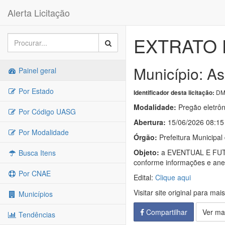
Alerta Licitação
EXTRATO 
Município: As
Painel geral
Por Estado
DM
Identificador desta licitação:
Modalidade:
Pregão eletrôn
Por Código UASG
Abertura:
15/06/2026 08:15
Por Modalidade
Órgão:
Prefeitura Municipal
Objeto:
a EVENTUAL E FU
Busca Itens
conforme informações e anex
Por CNAE
Edital:
Clique aqui
Visitar site original para mai
Municípios
Compartilhar
Ver ma
Tendências