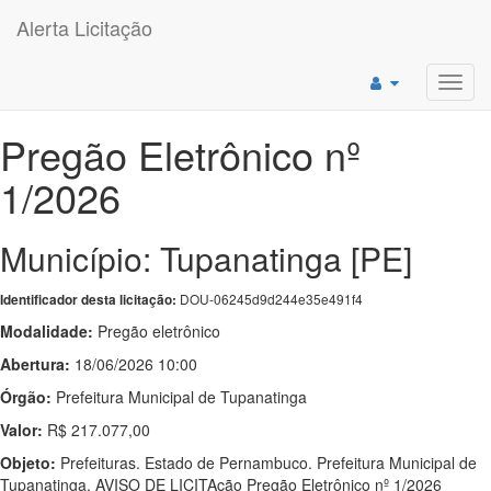
Alerta Licitação
Toggl
navig
Pregão Eletrônico nº
1/2026
Município: Tupanatinga [PE]
DOU-06245d9d244e35e491f4
Identificador desta licitação:
Modalidade:
Pregão eletrônico
Abertura:
18/06/2026 10:00
Órgão:
Prefeitura Municipal de Tupanatinga
Valor:
R$ 217.077,00
Objeto:
Prefeituras. Estado de Pernambuco. Prefeitura Municipal de
Tupanatinga. AVISO DE LICITAção Pregão Eletrônico nº 1/2026