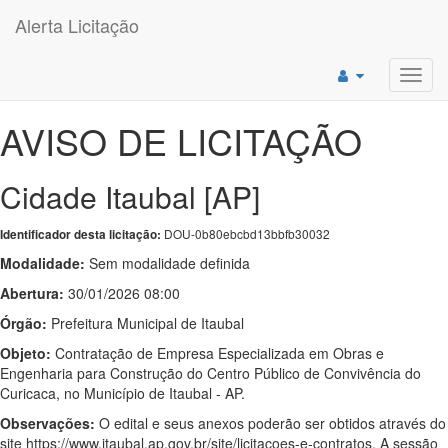
Alerta Licitação
Toggl
navig
AVISO DE LICITAÇÃO
Cidade Itaubal [AP]
DOU-0b80ebcbd13bbfb30032
Identificador desta licitação:
Modalidade:
Sem modalidade definida
Abertura:
30/01/2026 08:00
Órgão:
Prefeitura Municipal de Itaubal
Objeto:
Contratação de Empresa Especializada em Obras e
Engenharia para Construção do Centro Público de Convivência do
Curicaca, no Município de Itaubal - AP.
Observações:
O edital e seus anexos poderão ser obtidos através do
site https://www.itaubal.ap.gov.br/site/licitacoes-e-contratos. A sessão