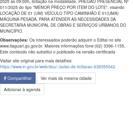
2025 às 09:00h, licitação na modalidade, PREGÃO PRESENCIAL Nº
011/2025 do tipo "MENOR PREÇO POR ITEM DO LOTE", visando
LOCAÇÃO DE 01 (UM) VEÍCULO TIPO CAMINHÃO E 01(UMA)
MÁQUINA PESADA, PARA ATENDER AS NECESSIDADES DA
SECRETARIA MUNICIPAL DE OBRAS E SERVIÇOS URBANOS DO
MUNICÍPIO.
Observações:
Os interessados poderão adquirir o Edital no site
www.itaguari.go.gov.br. Maiores informações fone:(62) 3396-1155.
Este conteúdo não substitui o publicado na versão certificada
Visitar site original para mais detalhes:
https://www.in.gov.br/web/dou/-/aviso-de-licitacao-638555542
Compartilhar
Ver mais da mesma cidade
Adicionar à agenda