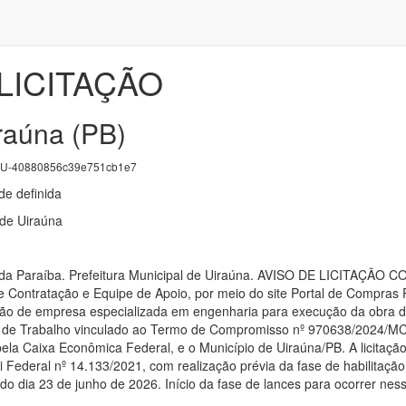
LICITAÇÃO
raúna (PB)
U-40880856c39e751cb1e7
e definida
 de Uiraúna
o da Paraíba. Prefeitura Municipal de Uiraúna. AVISO DE LICITAÇÃ
e Contratação e Equipe de Apoio, por meio do site Portal de Compras P
ção de empresa especializada em engenharia para execução da obra de
 de Trabalho vinculado ao Termo de Compromisso nº 970638/2024/MCID
ela Caixa Econômica Federal, e o Município de Uiraúna/PB. A licitaçã
ei Federal nº 14.133/2021, com realização prévia da fase de habilitaç
 do dia 23 de junho de 2026. Início da fase de lances para ocorrer ne