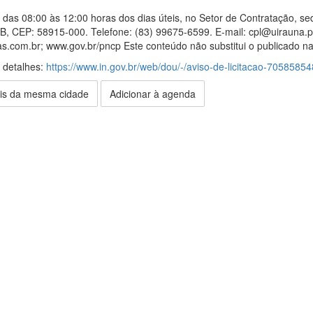
das 08:00 às 12:00 horas dos dias úteis, no Setor de Contratação, sed
PB, CEP: 58915-000. Telefone: (83) 99675-6599. E-mail: cpl@uirauna.pb
.com.br; www.gov.br/pncp Este conteúdo não substitui o publicado na 
s detalhes:
https://www.in.gov.br/web/dou/-/aviso-de-licitacao-70585854
is da mesma cidade
Adicionar à agenda