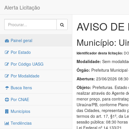
Alerta Licitação
AVISO DE 
Município: Ui
Painel geral
Por Estado
DO
Identificador desta licitação:
Modalidade:
Sem modalidad
Por Código UASG
Órgão:
Prefeitura Municipal
Por Modalidade
Abertura:
23/06/2026 08:30
Objeto:
Prefeituras. Estad
Busca Itens
realizar através do Agente d
menor preço, para contrata
Por CNAE
Uiraúna/PB, conforme Plano
das Cidades, representado p
Municípios
termos do art. 17, §1º, da L
sessão pública: 08:30 horas
Tendências
Lei Federal nº 14.133/21