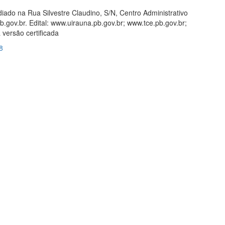
iado na Rua Silvestre Claudino, S/N, Centro Administrativo
.gov.br. Edital: www.uirauna.pb.gov.br; www.tce.pb.gov.br;
versão certificada
8