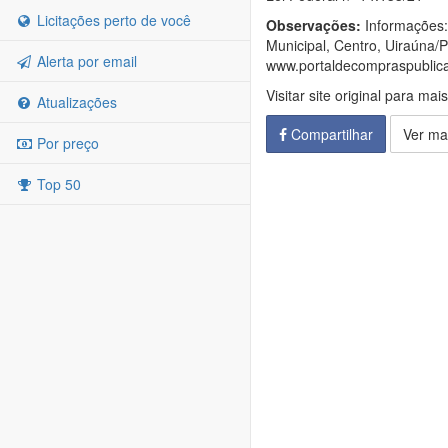
Licitações perto de você
Observações:
Informações: 
Municipal, Centro, Uiraúna/
Alerta por email
www.portaldecompraspublicas
Visitar site original para mai
Atualizações
Compartilhar
Ver ma
Por preço
Top 50