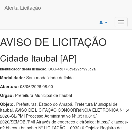
Alerta Licitação
Toggl
navig
AVISO DE LICITAÇÃO
Cidade Itaubal [AP]
DOU-4c8778c9e29bff995d2a
Identificador desta licitação:
Modalidade:
Sem modalidade definida
Abertura:
03/06/2026 08:00
Órgão:
Prefeitura Municipal de Itaubal
Objeto:
Prefeituras. Estado do Amapá. Prefeitura Municipal de
Itaubal. AVISO DE LICITAÇÃO CONCORRêNCIA ELETRÔNICA N° 5/
2026-CL/PMI Processo Administrativo N°.0510.613/
2026/SEMOBI/PMI Através do endereço eletrônico: https://licitacoes-
e2.bb.com.br. sob o Nº LICITAÇÃO: 1093210 Objeto: Registro de