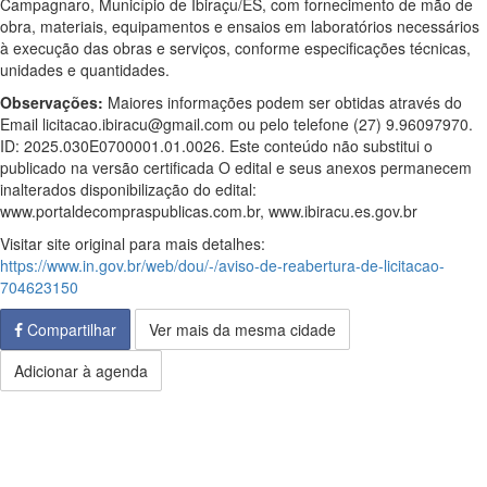
Campagnaro, Município de Ibiraçu/ES, com fornecimento de mão de
obra, materiais, equipamentos e ensaios em laboratórios necessários
à execução das obras e serviços, conforme especificações técnicas,
unidades e quantidades.
Observações:
Maiores informações podem ser obtidas através do
Email licitacao.ibiracu@gmail.com ou pelo telefone (27) 9.96097970.
ID: 2025.030E0700001.01.0026. Este conteúdo não substitui o
publicado na versão certificada O edital e seus anexos permanecem
inalterados disponibilização do edital:
www.portaldecompraspublicas.com.br, www.ibiracu.es.gov.br
Visitar site original para mais detalhes:
https://www.in.gov.br/web/dou/-/aviso-de-reabertura-de-licitacao-
704623150
Compartilhar
Ver mais da mesma cidade
Adicionar à agenda