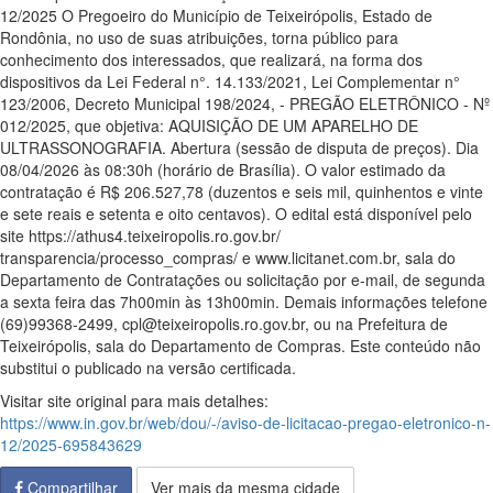
12/2025 O Pregoeiro do Município de Teixeirópolis, Estado de
Rondônia, no uso de suas atribuições, torna público para
conhecimento dos interessados, que realizará, na forma dos
dispositivos da Lei Federal n°. 14.133/2021, Lei Complementar n°
123/2006, Decreto Municipal 198/2024, - PREGÃO ELETRÔNICO - Nº
012/2025, que objetiva: AQUISIÇÃO DE UM APARELHO DE
ULTRASSONOGRAFIA. Abertura (sessão de disputa de preços). Dia
08/04/2026 às 08:30h (horário de Brasília). O valor estimado da
contratação é R$ 206.527,78 (duzentos e seis mil, quinhentos e vinte
e sete reais e setenta e oito centavos). O edital está disponível pelo
site https://athus4.teixeiropolis.ro.gov.br/
transparencia/processo_compras/ e www.licitanet.com.br, sala do
Departamento de Contratações ou solicitação por e-mail, de segunda
a sexta feira das 7h00min às 13h00min. Demais informações telefone
(69)99368-2499, cpl@teixeiropolis.ro.gov.br, ou na Prefeitura de
Teixeirópolis, sala do Departamento de Compras. Este conteúdo não
substitui o publicado na versão certificada.
Visitar site original para mais detalhes:
https://www.in.gov.br/web/dou/-/aviso-de-licitacao-pregao-eletronico-n-
12/2025-695843629
Compartilhar
Ver mais da mesma cidade