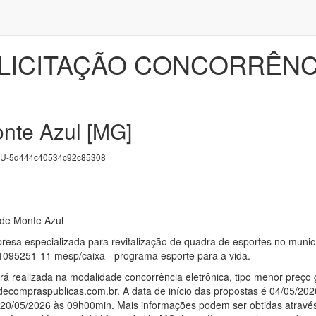
 LICITAÇÃO CONCORRÊNC
onte Azul [MG]
U-5d444c40534c92c85308
 de Monte Azul
esa especializada para revitalização de quadra de esportes no muni
1095251-11 mesp/caixa - programa esporte para a vida.
erá realizada na modalidade concorrência eletrônica, tipo menor preço
ldecompraspublicas.com.br. A data de início das propostas é 04/05/202
ia 20/05/2026 às 09h00min. Mais informações podem ser obtidas atravé