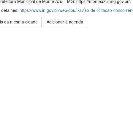
efeitura Municipal de Monte Azul - MG: https://monteazul.mg.gov.br/.
s detalhes:
https://www.in.gov.br/web/dou/-/aviso-de-licitacao-concorr
is da mesma cidade
Adicionar à agenda