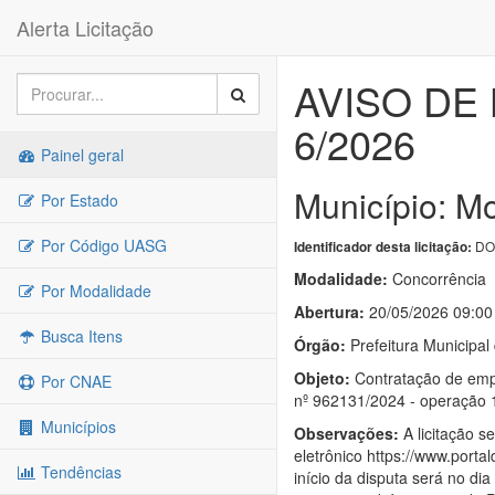
Alerta Licitação
AVISO DE
6/2026
Painel geral
Município: M
Por Estado
Por Código UASG
DO
Identificador desta licitação:
Modalidade:
Concorrência
Por Modalidade
Abertura:
20/05/2026 09:00
Busca Itens
Órgão:
Prefeitura Municipal
Objeto:
Contratação de empr
Por CNAE
nº 962131/2024 - operação 
Municípios
Observações:
A licitação s
eletrônico https://www.porta
Tendências
início da disputa será no d