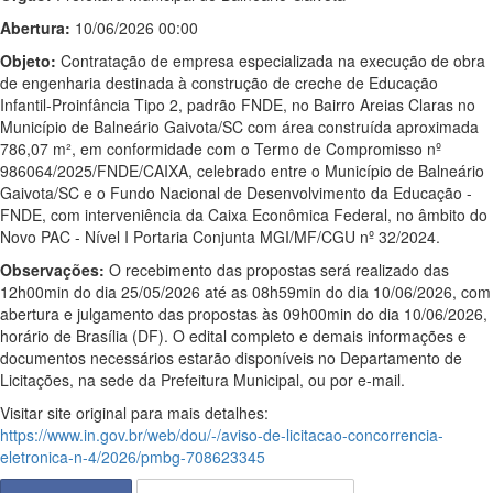
Abertura:
10/06/2026 00:00
Objeto:
Contratação de empresa especializada na execução de obra
de engenharia destinada à construção de creche de Educação
Infantil-Proinfância Tipo 2, padrão FNDE, no Bairro Areias Claras no
Município de Balneário Gaivota/SC com área construída aproximada
786,07 m², em conformidade com o Termo de Compromisso nº
986064/2025/FNDE/CAIXA, celebrado entre o Município de Balneário
Gaivota/SC e o Fundo Nacional de Desenvolvimento da Educação -
FNDE, com interveniência da Caixa Econômica Federal, no âmbito do
Novo PAC - Nível I Portaria Conjunta MGI/MF/CGU nº 32/2024.
Observações:
O recebimento das propostas será realizado das
12h00min do dia 25/05/2026 até as 08h59min do dia 10/06/2026, com
abertura e julgamento das propostas às 09h00min do dia 10/06/2026,
horário de Brasília (DF). O edital completo e demais informações e
documentos necessários estarão disponíveis no Departamento de
Licitações, na sede da Prefeitura Municipal, ou por e-mail.
Visitar site original para mais detalhes:
https://www.in.gov.br/web/dou/-/aviso-de-licitacao-concorrencia-
eletronica-n-4/2026/pmbg-708623345