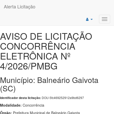
Alerta Licitação
Toggl
navig
AVISO DE LICITAÇÃO
CONCORRÊNCIA
ELETRÔNICA Nº
4/2026/PMBG
Município: Balneário Gaivota
(SC)
DOU-5fc469252912a9bd6297
Identificador desta licitação:
Modalidade:
Concorrência
Órgão:
Prefeitura Municipal de Balneário Gaivota