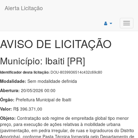
Alerta Licitação
Toggl
navig
AVISO DE LICITAÇÃO
Município: Ibaiti [PR]
DOU-8039936514c432c69c80
Identificador desta licitação:
Modalidade:
Sem modalidade definida
Abertura:
20/05/2026 00:00
Órgão:
Prefeitura Municipal de Ibaiti
Valor:
R$ 396.371,00
Objeto:
Contratação sob regime de empreitada global tipo menor
preço, para execução de ações relativas à mobilidade urbana
(pavimentação, em pedra irregular, de ruas e logradouros do Distrito
Amorinha), conforme Pasta Técnica fornecida pelo Departamento de