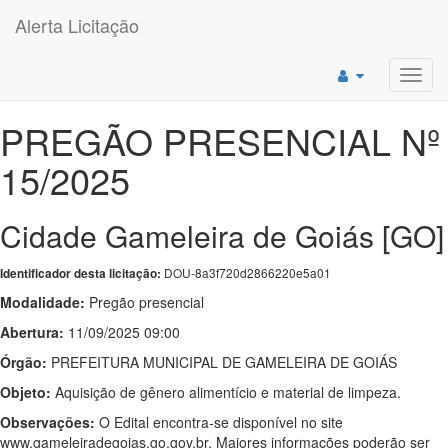
Alerta Licitação
Toggl
navig
PREGÃO PRESENCIAL Nº
15/2025
Cidade Gameleira de Goiás [GO]
DOU-8a3f720d2866220e5a01
Identificador desta licitação:
Modalidade:
Pregão presencial
Abertura:
11/09/2025 09:00
Órgão:
PREFEITURA MUNICIPAL DE GAMELEIRA DE GOIÁS
Objeto:
Aquisição de gênero alimentício e material de limpeza.
Observações:
O Edital encontra-se disponível no site
www.gameleiradegoias.go.gov.br. Maiores informações poderão ser