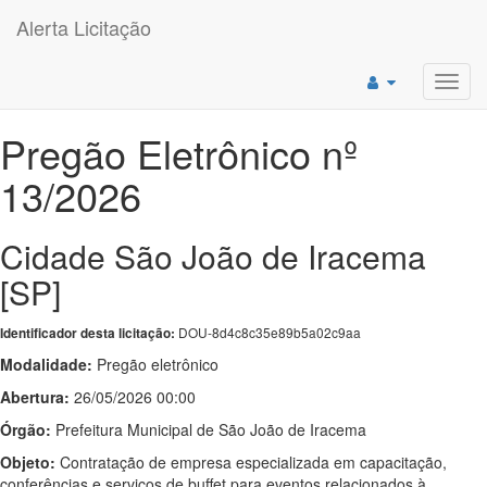
Alerta Licitação
Toggl
navig
Pregão Eletrônico nº
13/2026
Cidade São João de Iracema
[SP]
DOU-8d4c8c35e89b5a02c9aa
Identificador desta licitação:
Modalidade:
Pregão eletrônico
Abertura:
26/05/2026 00:00
Órgão:
Prefeitura Municipal de São João de Iracema
Objeto:
Contratação de empresa especializada em capacitação,
conferências e serviços de buffet para eventos relacionados à