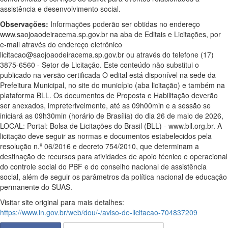
assistência e desenvolvimento social.
Observações:
Informações poderão ser obtidas no endereço
www.saojoaodeiracema.sp.gov.br na aba de Editais e Licitações, por
e-mail através do endereço eletrônico
licitacao@saojoaodeiracema.sp.gov.br ou através do telefone (17)
3875-6560 - Setor de Licitação. Este conteúdo não substitui o
publicado na versão certificada O edital está disponível na sede da
Prefeitura Municipal, no site do município (aba licitação) e também na
plataforma BLL. Os documentos de Proposta e Habilitação deverão
ser anexados, impreterivelmente, até as 09h00min e a sessão se
iniciará as 09h30min (horário de Brasília) do dia 26 de maio de 2026,
LOCAL: Portal: Bolsa de Licitações do Brasil (BLL) - www.bll.org.br. A
licitação deve seguir as normas e documentos estabelecidos pela
resolução n.º 06/2016 e decreto 754/2010, que determinam a
destinação de recursos para atividades de apoio técnico e operacional
do controle social do PBF e do conselho nacional de assistência
social, além de seguir os parâmetros da política nacional de educação
permanente do SUAS.
Visitar site original para mais detalhes:
https://www.in.gov.br/web/dou/-/aviso-de-licitacao-704837209