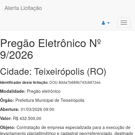
Alerta Licitação
Toggl
navig
Pregão Eletrônico Nº
9/2026
Cidade: Teixeirópolis (RO)
DOU-8dda7b689b743c6872ee
Identificador desta licitação:
Modalidade:
Pregão eletrônico
Órgão:
Prefeitura Municipal de Teixeirópolis
Abertura:
31/03/2026 09:00
Valor:
R$ 432.500,00
Objeto:
Contratação de empresa especializada para a execução de
levantamento planialtimétrico e cadastral georreferenciado, destinado