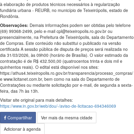
à elaboração de produtos técnicos necessários à regularização
fundiária urbana - REURB, no município de Teixeirópolis, estado de
Rondônia.
Observações:
Demais informações podem ser obtidas pelo telefone
(69) 99368-2499, pelo e-mail cpl@teixeiropolis.ro.gov.br ou
presencialmente, na Prefeitura de Teixeirópolis, sala do Departamento
de Compras. Este conteúdo não substitui o publicado na versão
certificada A sessão pública de disputa de preços será realizada no
dia 31/03/2026, às 09h00 (horário de Brasília). O valor estimado da
contratação é de R$ 432.500,00 (quatrocentos trinta e dois mil e
quinhentos reais). O edital está disponível nos sites:
https://athus4.teixeiropolis.ro.gov.br/transparencia/processo_compras/
e www.licitanet.com.br, bem como na sala do Departamento de
Contratações ou mediante solicitação por e-mail, de segunda a sexta-
feira, das 7h às 13h.
Visitar site original para mais detalhes:
https://www.in.gov.br/web/dou/-/aviso-de-licitacao-694346069
Compartilhar
Ver mais da mesma cidade
Adicionar à agenda