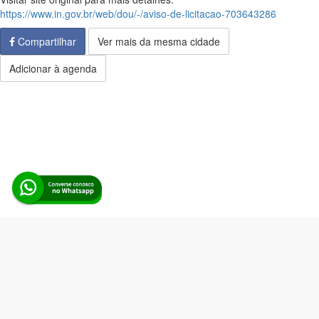
https://www.in.gov.br/web/dou/-/aviso-de-licitacao-703643286
Compartilhar
Ver mais da mesma cidade
Adicionar à agenda
Alerta Licitação |
Política de privacidade
|
Quem somos
|
Para
desenvolvedores
|
API de Licitações
|
Cadastre-se
Rua dos Pinheiros, 136. SL 01. Maringá-PR. Email:
contato@alertalicitacao.com.br
Boina Azul Sistemas Ltda. CNPJ 33.839.112/0001-90 | WhatsApp