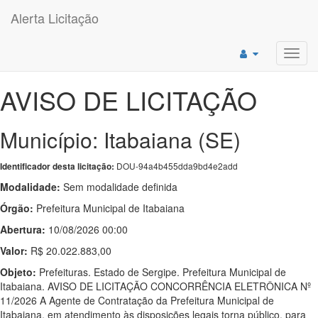
Alerta Licitação
Toggl
navig
AVISO DE LICITAÇÃO
Município: Itabaiana (SE)
DOU-94a4b455dda9bd4e2add
Identificador desta licitação:
Modalidade:
Sem modalidade definida
Órgão:
Prefeitura Municipal de Itabaiana
Abertura:
10/08/2026 00:00
Valor:
R$ 20.022.883,00
Objeto:
Prefeituras. Estado de Sergipe. Prefeitura Municipal de
Itabaiana. AVISO DE LICITAÇÃO CONCORRÊNCIA ELETRÔNICA Nº
11/2026 A Agente de Contratação da Prefeitura Municipal de
Itabaiana, em atendimento às disposições legais torna público, para