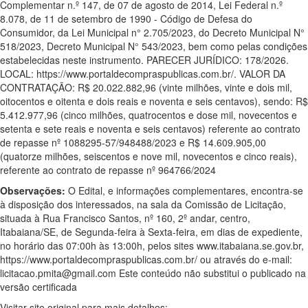
Complementar n.º 147, de 07 de agosto de 2014, Lei Federal n.º
8.078, de 11 de setembro de 1990 - Código de Defesa do
Consumidor, da Lei Municipal n° 2.705/2023, do Decreto Municipal N°
518/2023, Decreto Municipal N° 543/2023, bem como pelas condições
estabelecidas neste instrumento. PARECER JURÍDICO: 178/2026.
LOCAL: https://www.portaldecompraspublicas.com.br/. VALOR DA
CONTRATAÇÃO: R$ 20.022.882,96 (vinte milhões, vinte e dois mil,
oitocentos e oitenta e dois reais e noventa e seis centavos), sendo: R$
5.412.977,96 (cinco milhões, quatrocentos e dose mil, novecentos e
setenta e sete reais e noventa e seis centavos) referente ao contrato
de repasse nº 1088295-57/948488/2023 e R$ 14.609.905,00
(quatorze milhões, seiscentos e nove mil, novecentos e cinco reais),
referente ao contrato de repasse nº 964766/2024
Observações:
O Edital, e informações complementares, encontra-se
à disposição dos interessados, na sala da Comissão de Licitação,
situada à Rua Francisco Santos, nº 160, 2º andar, centro,
Itabaiana/SE, de Segunda-feira à Sexta-feira, em dias de expediente,
no horário das 07:00h às 13:00h, pelos sites www.itabaiana.se.gov.br,
https://www.portaldecompraspublicas.com.br/ ou através do e-mail:
licitacao.pmita@gmail.com Este conteúdo não substitui o publicado na
versão certificada
Visitar site original para mais detalhes: