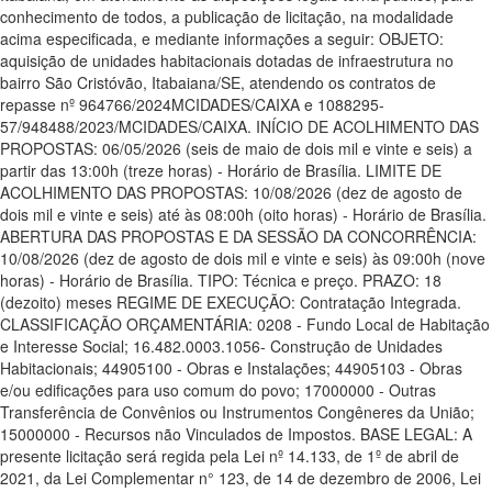
conhecimento de todos, a publicação de licitação, na modalidade
acima especificada, e mediante informações a seguir: OBJETO:
aquisição de unidades habitacionais dotadas de infraestrutura no
bairro São Cristóvão, Itabaiana/SE, atendendo os contratos de
repasse nº 964766/2024MCIDADES/CAIXA e 1088295-
57/948488/2023/MCIDADES/CAIXA. INÍCIO DE ACOLHIMENTO DAS
PROPOSTAS: 06/05/2026 (seis de maio de dois mil e vinte e seis) a
partir das 13:00h (treze horas) - Horário de Brasília. LIMITE DE
ACOLHIMENTO DAS PROPOSTAS: 10/08/2026 (dez de agosto de
dois mil e vinte e seis) até às 08:00h (oito horas) - Horário de Brasília.
ABERTURA DAS PROPOSTAS E DA SESSÃO DA CONCORRÊNCIA:
10/08/2026 (dez de agosto de dois mil e vinte e seis) às 09:00h (nove
horas) - Horário de Brasília. TIPO: Técnica e preço. PRAZO: 18
(dezoito) meses REGIME DE EXECUÇÃO: Contratação Integrada.
CLASSIFICAÇÃO ORÇAMENTÁRIA: 0208 - Fundo Local de Habitação
e Interesse Social; 16.482.0003.1056- Construção de Unidades
Habitacionais; 44905100 - Obras e Instalações; 44905103 - Obras
e/ou edificações para uso comum do povo; 17000000 - Outras
Transferência de Convênios ou Instrumentos Congêneres da União;
15000000 - Recursos não Vinculados de Impostos. BASE LEGAL: A
presente licitação será regida pela Lei nº 14.133, de 1º de abril de
2021, da Lei Complementar n° 123, de 14 de dezembro de 2006, Lei