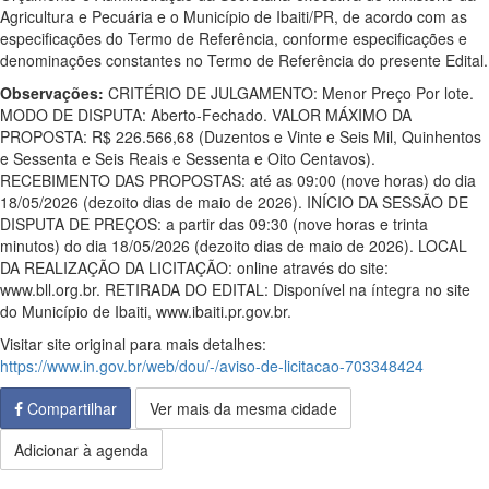
Agricultura e Pecuária e o Município de Ibaiti/PR, de acordo com as
especificações do Termo de Referência, conforme especificações e
denominações constantes no Termo de Referência do presente Edital.
Observações:
CRITÉRIO DE JULGAMENTO: Menor Preço Por lote.
MODO DE DISPUTA: Aberto-Fechado. VALOR MÁXIMO DA
PROPOSTA: R$ 226.566,68 (Duzentos e Vinte e Seis Mil, Quinhentos
e Sessenta e Seis Reais e Sessenta e Oito Centavos).
RECEBIMENTO DAS PROPOSTAS: até as 09:00 (nove horas) do dia
18/05/2026 (dezoito dias de maio de 2026). INÍCIO DA SESSÃO DE
DISPUTA DE PREÇOS: a partir das 09:30 (nove horas e trinta
minutos) do dia 18/05/2026 (dezoito dias de maio de 2026). LOCAL
DA REALIZAÇÃO DA LICITAÇÃO: online através do site:
www.bll.org.br. RETIRADA DO EDITAL: Disponível na íntegra no site
do Município de Ibaiti, www.ibaiti.pr.gov.br.
Visitar site original para mais detalhes:
https://www.in.gov.br/web/dou/-/aviso-de-licitacao-703348424
Compartilhar
Ver mais da mesma cidade
Adicionar à agenda