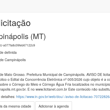
icitação
inápolis (MT)
-a077fa8c09feb67122c9
e definida
 de Campinápolis
o de Mato Grosso. Prefeitura Municipal de Campinápolis. AVISO DE 
blico o Edital da Concorrência Eletrônica nº 005/2026 cujo objeto é 
obre o Córrego do Meio e Córrego Água Fria localizados no município
polis.mt.gov.br. E no www.licitanet.com.br Este conteúdo não substitui
s detalhes:
https://www.in.gov.br/web/dou/-/aviso-de-licitacao-70722826
is da mesma cidade
Adicionar à agenda