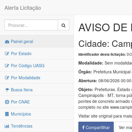
Alerta Licitação
AVISO DE l
Cidade: Camp
Painel geral
Por Estado
DOU
Identificador desta licitação:
Modalidade:
Sem modalidad
Por Código UASG
Órgão:
Prefeitura Municipal
Por Modalidade
Abertura:
08/06/2026 00:00
Objeto:
Prefeituras. Estad
Busca Itens
Campinápolis - MT, torna pú
pontes de concreto armado s
Por CNAE
completo no site www.campina
Municípios
Visitar site original para mai
Tendências
Compartilhar
Ver ma