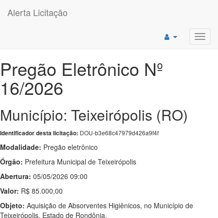
Alerta Licitação
Toggl
navig
Pregão Eletrônico Nº
16/2026
Município: Teixeirópolis (RO)
DOU-b3e68c47979d426a9f4f
Identificador desta licitação:
Modalidade:
Pregão eletrônico
Órgão:
Prefeitura Municipal de Teixeirópolis
Abertura:
05/05/2026 09:00
Valor:
R$ 85.000,00
Objeto:
Aquisição de Absorventes Higiênicos, no Município de
Teixeirópolis, Estado de Rondônia.