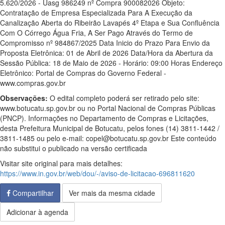
5.620/2026 - Uasg 986249 nº Compra 900082026 Objeto:
Contratação de Empresa Especializada Para A Execução da
Canalização Aberta do Ribeirão Lavapés 4º Etapa e Sua Confluência
Com O Córrego Água Fria, A Ser Pago Através do Termo de
Compromisso nº 984867/2025 Data Inicio do Prazo Para Envio da
Proposta Eletrônica: 01 de Abril de 2026 Data/Hora da Abertura da
Sessão Pública: 18 de Maio de 2026 - Horário: 09:00 Horas Endereço
Eletrônico: Portal de Compras do Governo Federal -
www.compras.gov.br
Observações:
O edital completo poderá ser retirado pelo site:
www.botucatu.sp.gov.br ou no Portal Nacional de Compras Públicas
(PNCP). Informações no Departamento de Compras e Licitações,
desta Prefeitura Municipal de Botucatu, pelos fones (14) 3811-1442 /
3811-1485 ou pelo e-mail: copel@botucatu.sp.gov.br Este conteúdo
não substitui o publicado na versão certificada
Visitar site original para mais detalhes:
https://www.in.gov.br/web/dou/-/aviso-de-licitacao-696811620
Compartilhar
Ver mais da mesma cidade
Adicionar à agenda