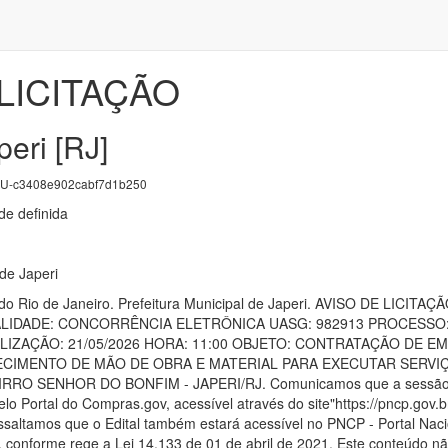
LICITAÇÃO
peri [RJ]
-c3408e902cabf7d1b250
e definida
 de Japeri
o do Rio de Janeiro. Prefeitura Municipal de Japeri. AVISO DE 
ALIDADE: CONCORRÊNCIA ELETRÔNICA UASG: 982913 PROCESSO: 
LIZAÇÃO: 21/05/2026 HORA: 11:00 OBJETO: CONTRATAÇÃO DE 
CIMENTO DE MÃO DE OBRA E MATERIAL PARA EXECUTAR SERVI
RO SENHOR DO BONFIM - JAPERI/RJ. Comunicamos que a sessão rel
elo Portal do Compras.gov, acessível através do site"https://pncp.gov.b
essaltamos que o Edital também estará acessível no PNCP - Portal Nac
 conforme rege a Lei 14.133 de 01 de abril de 2021. Este conteúdo não 