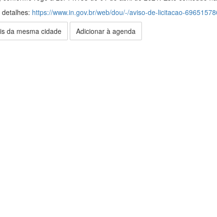
s detalhes:
https://www.in.gov.br/web/dou/-/aviso-de-licitacao-69651578
is da mesma cidade
Adicionar à agenda