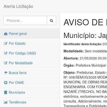
Alerta Licitação
AVISO DE 
Município: Ja
Painel geral
Por Estado
DOU
Identificador desta licitação:
Modalidade:
Sem modalidad
Por Código UASG
Abertura:
21/05/2026 00:00
Por Modalidade
Órgão:
Prefeitura Municipal
Objeto:
Prefeituras. Estad
Busca Itens
Nº: 008/SEMUG/2026 MOD
MUNICIPAL DE OBRAS REA
Por CNAE
ENGENHARIA, COM FORNE
NAZARÉ (TRECHO), NO BAIR
Municípios
eletrônica, exclusivamente p
consulta. Adicionalmente, r
Tendências
Transparência e Publicidade,