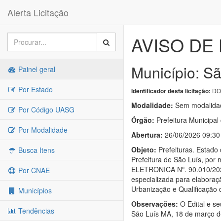
Alerta Licitação
AVISO DE 
Município: S
Painel geral
Por Estado
DO
Identificador desta licitação:
Modalidade:
Sem modalidad
Por Código UASG
Órgão:
Prefeitura Municipal
Por Modalidade
Abertura:
26/06/2026 09:30
Objeto:
Prefeituras. Estad
Busca Itens
Prefeitura de São Luís, por
ELETRÔNICA Nº. 90.010/2026
Por CNAE
especializada para elabora
Urbanização e Qualificação
Municípios
Observações:
O Edital e se
Tendências
São Luís MA, 18 de março d