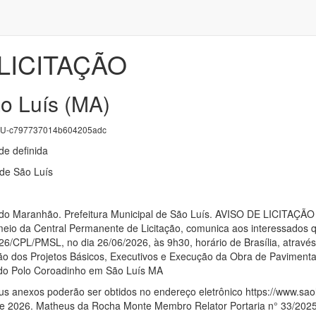
LICITAÇÃO
ão Luís (MA)
U-c797737014b604205adc
e definida
 de São Luís
o do Maranhão. Prefeitura Municipal de São Luís. AVISO DE LICI
 meio da Central Permanente de Licitação, comunica aos interessado
/CPL/PMSL, no dia 26/06/2026, às 9h30, horário de Brasília, atravé
ção dos Projetos Básicos, Executivos e Execução da Obra de Pavimen
 do Polo Coroadinho em São Luís MA
us anexos poderão ser obtidos no endereço eletrônico https://www.saolu
e 2026. Matheus da Rocha Monte Membro Relator Portaria n° 33/2025