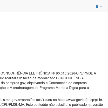
TAÇÃO CONCORRÊNCIA ELETRÔNICA Nº 90.010/2026/CPL/PMSL A
s que realizará licitação na modalidade CONCORRÊNCIA
s do compras.gov, objetivando a Contratação de empresa
tação e Microdrenagem do Programa Moradia Digna para a
is.ma.gov.br/portal/editais/1 e/ou no https://www.gov.br/pncp/pt-br.
/CPL/PMSL/MA. Este conteúdo não substitui o publicado na versão