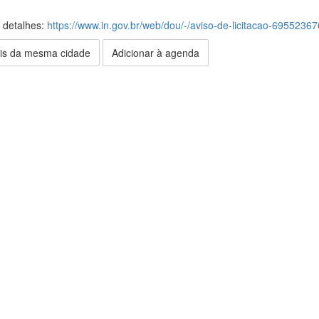
s detalhes:
https://www.in.gov.br/web/dou/-/aviso-de-licitacao-69552367
is da mesma cidade
Adicionar à agenda