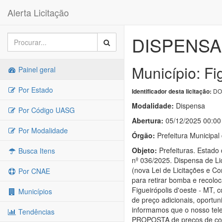
Alerta Licitação
DISPENSA 
Município: Fi
Painel geral
Por Estado
DOU
Identificador desta licitação:
Modalidade:
Dispensa
Por Código UASG
Abertura:
05/12/2025 00:00
Por Modalidade
Órgão:
Prefeitura Municipal
Objeto:
Prefeituras. Estado
Busca Itens
nº 036/2025. Dispensa de Lic
(nova Lei de Licitações e Co
Por CNAE
para retirar bomba e recolo
Figueirópolis d'oeste - MT,
Municípios
de preço adicionais, oportun
informamos que o nosso tele
Tendências
PROPOSTA de preços de cond