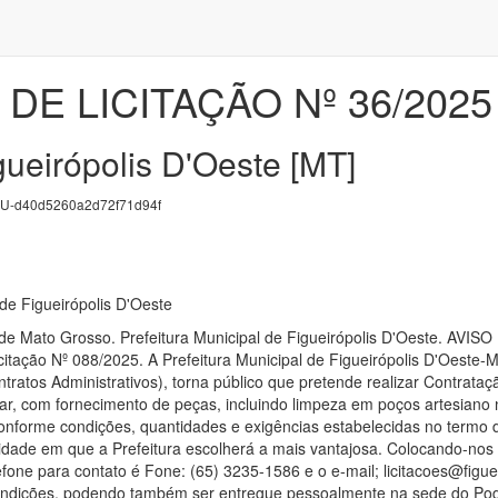
DE LICITAÇÃO Nº 36/2025
gueirópolis D'Oeste [MT]
-d40d5260a2d72f71d94f
 de Figueirópolis D'Oeste
 de Mato Grosso. Prefeitura Municipal de Figueirópolis D'Oeste. AV
itação Nº 088/2025. A Prefeitura Municipal de Figueirópolis D'Oeste-MT
ntratos Administrativos), torna público que pretende realizar Contrat
car, com fornecimento de peças, incluindo limpeza em poços artesiano
 conforme condições, quantidades e exigências estabelecidas no termo 
idade em que a Prefeitura escolherá a mais vantajosa. Colocando-nos à 
fone para contato é Fone: (65) 3235-1586 e o e-mail; licitacoes@figue
ições, podendo também ser entregue pessoalmente na sede do Poder