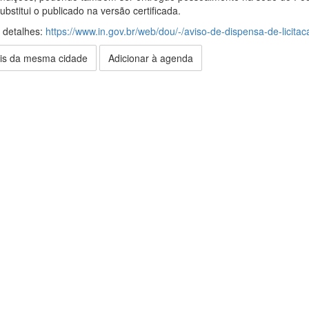
bstitui o publicado na versão certificada.
s detalhes:
https://www.in.gov.br/web/dou/-/aviso-de-dispensa-de-lici
is da mesma cidade
Adicionar à agenda