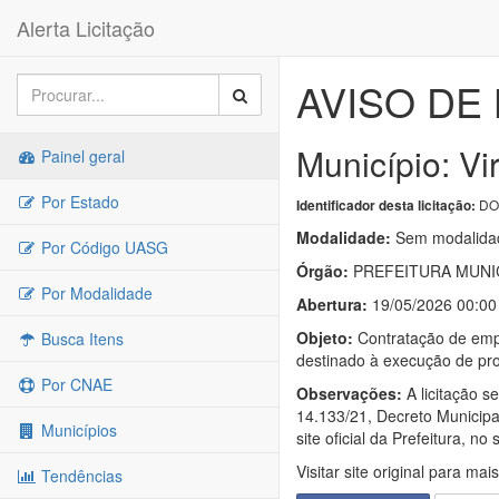
Alerta Licitação
AVISO DE 
Município: V
Painel geral
Por Estado
DOU
Identificador desta licitação:
Modalidade:
Sem modalidad
Por Código UASG
Órgão:
PREFEITURA MUNI
Por Modalidade
Abertura:
19/05/2026 00:00
Objeto:
Contratação de empr
Busca Itens
destinado à execução de pr
Por CNAE
Observações:
A licitação s
14.133/21, Decreto Municipa
Municípios
site oficial da Prefeitura, 
Visitar site original para mai
Tendências