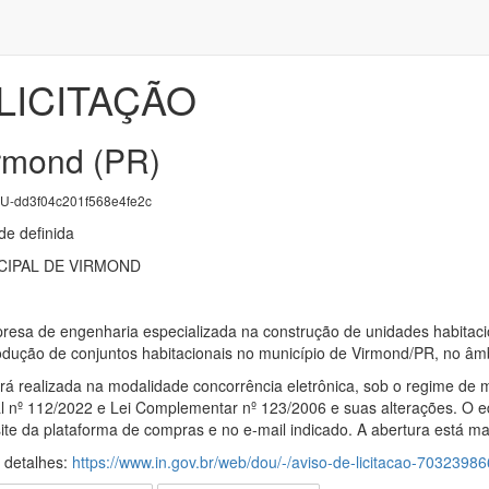
LICITAÇÃO
irmond (PR)
-dd3f04c201f568e4fe2c
e definida
CIPAL DE VIRMOND
esa de engenharia especializada na construção de unidades habitaci
odução de conjuntos habitacionais no município de Virmond/PR, no âm
erá realizada na modalidade concorrência eletrônica, sob o regime de 
l nº 112/2022 e Lei Complementar nº 123/2006 e suas alterações. O ed
no site da plataforma de compras e no e-mail indicado. A abertura está 
s detalhes:
https://www.in.gov.br/web/dou/-/aviso-de-licitacao-70323986