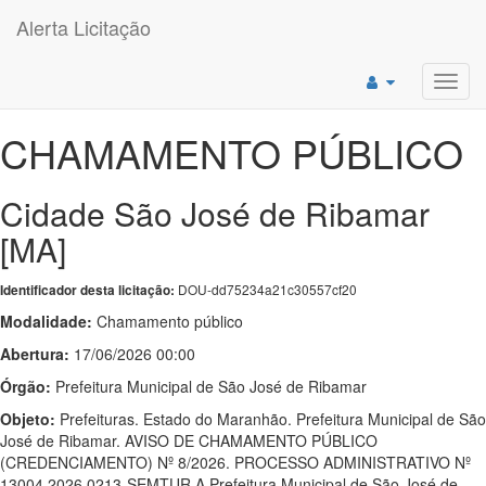
Alerta Licitação
Toggl
navig
CHAMAMENTO PÚBLICO
Cidade São José de Ribamar
[MA]
DOU-dd75234a21c30557cf20
Identificador desta licitação:
Modalidade:
Chamamento público
Abertura:
17/06/2026 00:00
Órgão:
Prefeitura Municipal de São José de Ribamar
Objeto:
Prefeituras. Estado do Maranhão. Prefeitura Municipal de São
José de Ribamar. AVISO DE CHAMAMENTO PÚBLICO
(CREDENCIAMENTO) Nº 8/2026. PROCESSO ADMINISTRATIVO Nº
13004.2026.0213-SEMTUR A Prefeitura Municipal de São José de