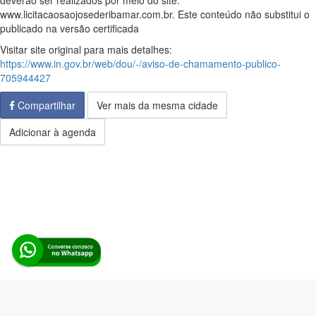
deverão ser realizados por meio do site:
www.licitacaosaojosederibamar.com.br. Este conteúdo não substitui o
publicado na versão certificada
Visitar site original para mais detalhes:
https://www.in.gov.br/web/dou/-/aviso-de-chamamento-publico-
705944427
Compartilhar
Ver mais da mesma cidade
Adicionar à agenda
Alerta Licitação |
Política de privacidade
|
Quem somos
|
Para
desenvolvedores
|
API de Licitações
|
Cadastre-se