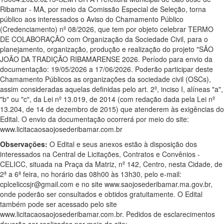
Ribamar - MA, por meio da Comissão Especial de Seleção, torna
público aos interessados o Aviso do Chamamento Público
(Credenciamento) nº 08/2026, que tem por objeto celebrar TERMO
DE COLABORAÇÃO com Organização da Sociedade Civil, para o
planejamento, organização, produção e realização do projeto "SÃO
JOÃO DA TRADIÇÃO RIBAMARENSE 2026. Período para envio da
documentação: 19/05/2026 a 17/06/2026. Poderão participar deste
Chamamento Públicos as organizações da sociedade civil (OSCs),
assim consideradas aquelas definidas pelo art. 2º, inciso I, alíneas "a",
"b" ou "c", da Lei nº 13.019, de 2014 (com redação dada pela Lei nº
13.204, de 14 de dezembro de 2015) que atenderem às exigências do
Edital. O envio da documentação ocorrerá por meio do site:
www.licitacaosaojosederibamar.com.br
Observações:
O Edital e seus anexos estão à disposição dos
interessados na Central de Licitações, Contratos e Convênios -
CELICC, situada na Praça da Matriz, nº 142, Centro, nesta Cidade, de
2ª a 6ª feira, no horário das 08h00 às 13h30, pelo e-mail:
cplceliccsjr@gmail.com e no site www.saojosederibamar.ma.gov.br,
onde poderão ser consultados e obtidos gratuitamente. O Edital
também pode ser acessado pelo site
www.licitacaosaojosederibamar.com.br. Pedidos de esclarecimentos