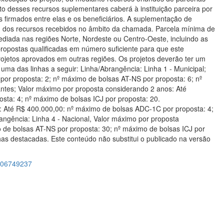
to desses recursos suplementares caberá à instituição parceira por
firmados entre elas e os beneficiários. A suplementação de
Pq dos recursos recebidos no âmbito da chamada. Parcela mínima de
ediada nas regiões Norte, Nordeste ou Centro-Oeste, incluindo as
opostas qualificadas em número suficiente para que este
projetos aprovados em outras regiões. Os projetos deverão ter um
uma das linhas a seguir: Linha/Abrangência: Linha 1 - Municipal;
or proposta: 2; nº máximo de bolsas AT-NS por proposta: 6; nº
antes; Valor máximo por proposta considerando 2 anos: Até
ta: 4; nº máximo de bolsas ICJ por proposta: 20.
os: Até R$ 400.000,00: nº máximo de bolsas ADC-1C por proposta: 4;
angência: Linha 4 - Nacional, Valor máximo por proposta
 de bolsas AT-NS por proposta: 30; nº máximo de bolsas ICJ por
as destacadas. Este conteúdo não substitui o publicado na versão
-706749237