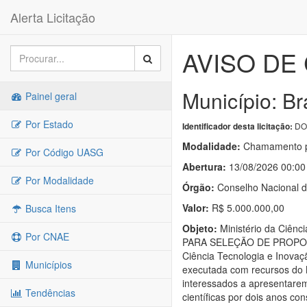
Alerta Licitação
AVISO DE
Município: Bra
Painel geral
Por Estado
DOU
Identificador desta licitação:
Modalidade:
Chamamento p
Por Código UASG
Abertura:
13/08/2026 00:00
Por Modalidade
Órgão:
Conselho Nacional de
Valor:
R$ 5.000.000,00
Busca Itens
Objeto:
Ministério da Ciên
Por CNAE
PARA SELEÇÃO DE PROPOSTAS 
Ciência Tecnologia e Inovaç
Municípios
executada com recursos do M
interessados a apresentarem
Tendências
científicas por dois anos co