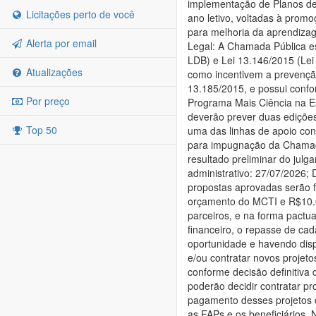
implementação de Planos de 
Licitações perto de você
ano letivo, voltadas à promo
para melhoria da aprendizag
Alerta por email
Legal: A Chamada Pública es
LDB) e Lei 13.146/2015 (Lei
Atualizações
como incentivem a prevenção
13.185/2015, e possui confo
Por preço
Programa Mais Ciência na Es
deverão prever duas edições
Top 50
uma das linhas de apoio co
para impugnação da Chamada
resultado preliminar do julg
administrativo: 27/07/2026; 
propostas aprovadas serão 
orçamento do MCTI e R$10.0
parceiros, e na forma pactu
financeiro, o repasse de cad
oportunidade e havendo dis
e/ou contratar novos projeto
conforme decisão definitiv
poderão decidir contratar p
pagamento desses projetos c
as FAPs e os beneficiários.