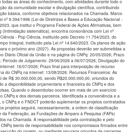
em todas as áreas do conhecimento, com atividades durante todo o
ação da comunidade escolar e divulgação científica, contribuindo
cação básica, conforme objetivos relacionados na Chamada. Marco
i nº 9.394/1996 (Lei de Diretrizes e Bases a Educação Nacional -
/2023, que institui o Programa Federal de Ações Afirmativas, bem
g (Intimidação sistemática), encontra consonância com Lei nº
iência - Pop Ciência, instituído pelo Decreto 11.754/2023, do
o Integral, instituído pela Lei nº 14.640/2023. Os planos de ação
 para o próximo ano (2027). As propostas deverão ser submetidas a
Diário Oficial da União e na página do CNPq: 20/05/2026; Prazo
; Período de Julgamento: 29/06/2026 a 06/07/2026; Divulgação do
internet: 16/07/2026; Prazo final para interposição de recurso
gina do CNPq na internet: 13/08/2026. Recursos Financeiros: As
l de R$ 30.000.000,00, sendo R$20.000.000,00, oriundos do
 a disponibilidade orçamentaria e financeira do CNPq e dos
 bolsas. Quando o desembolso ocorrer em mais de um exercício
 do CNPq e dos demais parceiros. Identificada a conveniência e a
e, o CNPq e o FNDCT poderão suplementar os projetos contratados
os projetos seguirá, necessariamente, a ordem de classificação
ade da Federação, as Fundações de Amparo à Pesquisa (FAPs)
tados na Chamada. A responsabilidade pela contratação e pelo
o CNPq isento de responsabilidade nos compromissos firmados entre
 execução do projeto, ou mediante recursos oriundos de parcerias