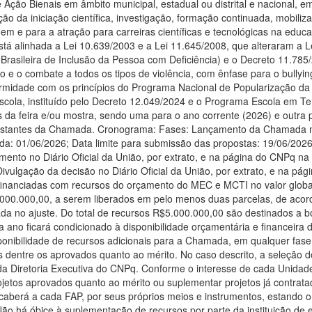
Ação Bienais em âmbito municipal, estadual ou distrital e nacional, 
ção da iniciação científica, investigação, formação continuada, mobiliz
em e para a atração para carreiras científicas e tecnológicas na edu
tá alinhada a Lei 10.639/2003 e a Lei 11.645/2008, que alteraram a Le
 Brasileira de Inclusão da Pessoa com Deficiência) e o Decreto 11.785
 e o combate a todos os tipos de violência, com ênfase para o bullyin
rmidade com os princípios do Programa Nacional de Popularização da C
cola, instituído pelo Decreto 12.049/2024 e o Programa Escola em Temp
 da feira e/ou mostra, sendo uma para o ano corrente (2026) e outra
nstantes da Chamada. Cronograma: Fases: Lançamento da Chamada no 
: 01/06/2026; Data limite para submissão das propostas: 19/06/2026
amento no Diário Oficial da União, por extrato, e na página do CNPq na 
Divulgação da decisão no Diário Oficial da União, por extrato, e na pá
financiadas com recursos do orçamento do MEC e MCTI no valor globa
00.000,00, a serem liberados em pelo menos duas parcelas, de acordo
ada no ajuste. Do total de recursos R$5.000.000,00 são destinados a
a ano ficará condicionado à disponibilidade orçamentária e financeira
ponibilidade de recursos adicionais para a Chamada, em qualquer fas
s dentre os aprovados quanto ao mérito. No caso descrito, a seleção d
a da Diretoria Executiva do CNPq. Conforme o interesse de cada Unid
rojetos aprovados quanto ao mérito ou suplementar projetos já contra
aberá a cada FAP, por seus próprios meios e instrumentos, estando 
 Não há óbice à suplementação de recursos por parte da instituição de