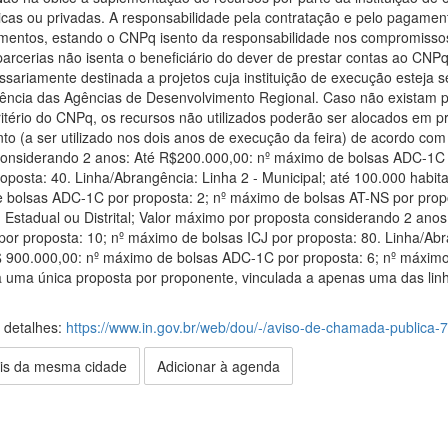
licas ou privadas. A responsabilidade pela contratação e pelo pagamen
umentos, estando o CNPq isento da responsabilidade nos compromissos 
parcerias não isenta o beneficiário do dever de prestar contas ao CN
sariamente destinada a projetos cuja instituição de execução esteja s
ência das Agências de Desenvolvimento Regional. Caso não existam pr
critério do CNPq, os recursos não utilizados poderão ser alocados em 
o (a ser utilizado nos dois anos de execução da feira) de acordo com 
onsiderando 2 anos: Até R$200.000,00: nº máximo de bolsas ADC-1C p
oposta: 40. Linha/Abrangência: Linha 2 - Municipal; até 100.000 habit
bolsas ADC-1C por proposta: 2; nº máximo de bolsas AT-NS por propos
- Estadual ou Distrital; Valor máximo por proposta considerando 2 an
or proposta: 10; nº máximo de bolsas ICJ por proposta: 80. Linha/Abr
 900.000,00: nº máximo de bolsas ADC-1C por proposta: 6; nº máximo
a uma única proposta por proponente, vinculada a apenas uma das linh
s detalhes:
https://www.in.gov.br/web/dou/-/aviso-de-chamada-publica
is da mesma cidade
Adicionar à agenda