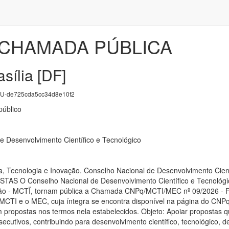
 CHAMADA PÚBLICA
sília [DF]
-de725cda5cc34d8e10f2
úblico
 Desenvolvimento Científico e Tecnológico
cia, Tecnologia e Inovação. Conselho Nacional de Desenvolvimento 
O Conselho Nacional de Desenvolvimento Científico e Tecnológico 
ão - MCTÏ, tornam pública a Chamada CNPq/MCTI/MEC nº 09/2026 - Feir
CTI e o MEC, cuja íntegra se encontra disponível na página do CNPq n
 propostas nos termos nela estabelecidos. Objeto: Apoiar propostas qu
nsecutivos, contribuindo para desenvolvimento científico, tecnológico, 