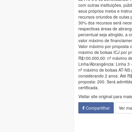
com outras instituições, púb
seus próprios meios e instr
recursos oriundos de outas 
30% dos recursos será neces
respectivas áreas de abrang
percentual seja atingido, a 
valor máximo de financiament
Valor máximo por proposta c
máximo de bolsas ICJ por pr
R$100.000,00: nº máximo de 
Linha/Abrangência: Linha 3 
nº máximo de bolsas AT-NS p
considerando 2 anos: Até R$
proposta: 200. Será admitid
certificada.
Visitar site original para mai
Compartilhar
Ver ma