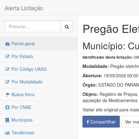
Alerta Licitação
Pregão Ele
Município: Cu
Painel geral
Por Estado
GM
Identificador desta licitação:
Modalidade:
Pregão eletrôn
Por Código UASG
Abertura:
19/05/2026 09:00
Por Modalidade
Órgão:
ESTADO DO PARANÁ
Objeto:
Registro de Preços,
Busca Itens
aquisição de Medicamentos 
Por CNAE
Visitar site original para mai
Municípios
Compartilhar
Ver ma
Tendências