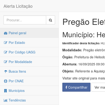
Alerta Licitação
Pregão Ele
Município: H
Painel geral
Por Estado
HL
Identificador desta licitação:
Modalidade:
Pregão eletrôn
Por Código UASG
Órgão:
Prefeitura de Heliod
Por Modalidade
Abertura:
16/09/2025 09:00
Objeto:
Referente a Aquisiç
Busca Itens
Visitar site original para mai
Por CNAE
Compartilhar
Ver ma
Municípios
Tendências