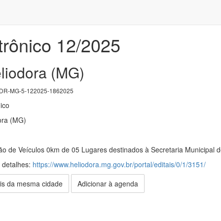
trônico 12/2025
eliodora (MG)
DR-MG-5-122025-1862025
ico
ora (MG)
ão de Veículos 0km de 05 Lugares destinados à Secretaria Municipal 
s detalhes:
https://www.heliodora.mg.gov.br/portal/editais/0/1/3151/
is da mesma cidade
Adicionar à agenda