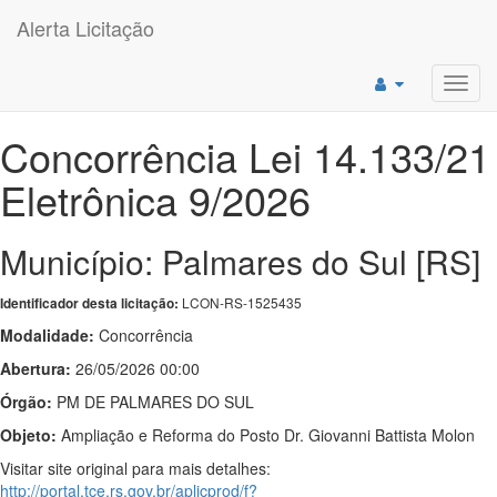
Alerta Licitação
Toggl
navig
Concorrência Lei 14.133/21
Eletrônica 9/2026
Município: Palmares do Sul [RS]
LCON-RS-1525435
Identificador desta licitação:
Modalidade:
Concorrência
Abertura:
26/05/2026 00:00
Órgão:
PM DE PALMARES DO SUL
Objeto:
Ampliação e Reforma do Posto Dr. Giovanni Battista Molon
Visitar site original para mais detalhes:
http://portal.tce.rs.gov.br/aplicprod/f?