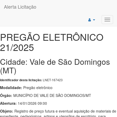
Alerta Licitação
Toggl
navig
PREGÃO ELETRÔNICO
21/2025
Cidade: Vale de São Domingos
(MT)
LNET-167423
Identificador desta licitação:
Modalidade:
Pregão eletrônico
Órgão:
MUNICÍPIO DE VALE DE SÃO DOMINGOS/MT
Abertura:
14/01/2026 09:00
Objeto:
Registro de preço futura e eventual aquisição de materiais de
expediente, pedagógicos, artigos e utensílios de escritório, para