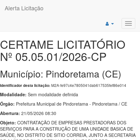
Alerta Licitação
Toggl
navig
CERTAME LICITATÓRIO
Nº 05.05.01/2026-CP
Município: Pindoretama (CE)
M2A-fe97c4e7805041dab617535fef86e014
Identificador desta licitação:
Modalidade:
Sem modalidade definida
Órgão:
Prefeitura Municipal de Pindoretama - Pindoretama / CE
Abertura:
21/05/2026 08:30
Objeto:
CONTRATAÇÃO DE EMPRESAS PRESTADORAS DOS
SERVIÇOS PARA A CONSTRUÇÃO DE UMA UNIDADE BASICA DE
SAÚDE, NO DISTRITO DE SITIO CORREIA, JUNTO A SECRETARIA