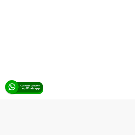
Alerta Licitação |
Política de privacidade
|
Quem somos
|
Para
desenvolvedores
|
API de Licitações
|
Cadastre-se
Rua dos Pinheiros, 136. SL 01. Maringá-PR. Email:
contato@alertalicitacao.com.br