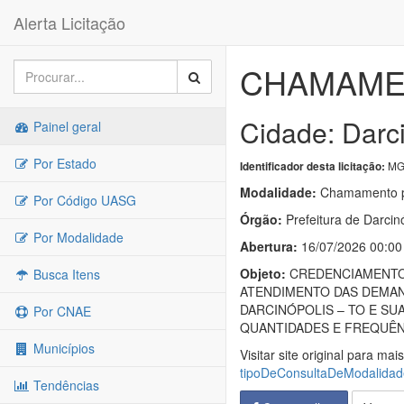
Alerta Licitação
CHAMAMEN
Cidade: Darci
Painel geral
Por Estado
MG
Identificador desta licitação:
Modalidade:
Chamamento p
Por Código UASG
Órgão:
Prefeitura de Darcin
Por Modalidade
Abertura:
16/07/2026 00:00
Objeto:
CREDENCIAMENTO 
Busca Itens
ATENDIMENTO DAS DEMAND
DARCINÓPOLIS – TO E S
Por CNAE
QUANTIDADES E FREQUÊN
Municípios
Visitar site original para mai
tipoDeConsultaDeModalida
Tendências