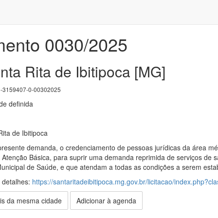
mento 0030/2025
nta Rita de Ibitipoca [MG]
3159407-0-00302025
e definida
ita de Ibitipoca
 presente demanda, o credenciamento de pessoas jurídicas da área m
tenção Básica, para suprir uma demanda reprimida de serviços de sa
unicipal de Saúde, e que atendam a todas as condições a serem esta
s detalhes:
https://santaritadeibitipoca.mg.gov.br/licitacao/index.php?cl
is da mesma cidade
Adicionar à agenda