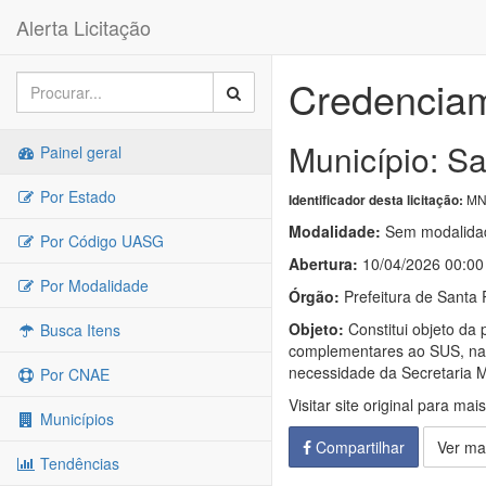
Alerta Licitação
Credencia
Município: Sa
Painel geral
Por Estado
MN-
Identificador desta licitação:
Modalidade:
Sem modalidad
Por Código UASG
Abertura:
10/04/2026 00:00
Por Modalidade
Órgão:
Prefeitura de Santa R
Objeto:
Constitui objeto da
Busca Itens
complementares ao SUS, na A
necessidade da Secretaria M
Por CNAE
Visitar site original para mai
Municípios
Compartilhar
Ver ma
Tendências