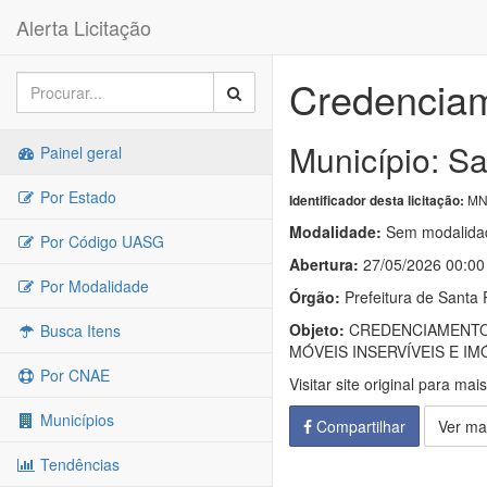
Alerta Licitação
Credencia
Município: Sa
Painel geral
Por Estado
MN-
Identificador desta licitação:
Modalidade:
Sem modalidad
Por Código UASG
Abertura:
27/05/2026 00:00
Por Modalidade
Órgão:
Prefeitura de Santa R
Objeto:
CREDENCIAMENTO 
Busca Itens
MÓVEIS INSERVÍVEIS E IMÓ
Por CNAE
Visitar site original para mai
Municípios
Compartilhar
Ver ma
Tendências