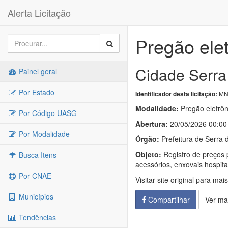
Alerta Licitação
Pregão ele
Cidade Serra 
Painel geral
Por Estado
MN-
Identificador desta licitação:
Modalidade:
Pregão eletrôn
Por Código UASG
Abertura:
20/05/2026 00:00
Por Modalidade
Órgão:
Prefeitura de Serra d
Objeto:
Registro de preços p
Busca Itens
acessórios, enxovais hospita
Por CNAE
Visitar site original para mai
Municípios
Compartilhar
Ver ma
Tendências