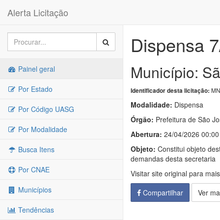
Alerta Licitação
Dispensa 7
Município: S
Painel geral
Por Estado
MN-
Identificador desta licitação:
Modalidade:
Dispensa
Por Código UASG
Órgão:
Prefeitura de São J
Por Modalidade
Abertura:
24/04/2026 00:00
Objeto:
Constitui objeto des
Busca Itens
demandas desta secretaria
Por CNAE
Visitar site original para mai
Municípios
Compartilhar
Ver ma
Tendências